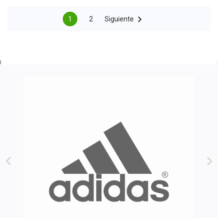

1
2
Siguiente

