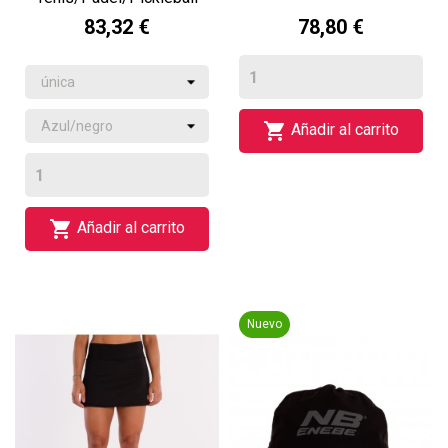
Enebe Active
83,32 €
78,80 €

Añadir al carrito

Añadir al carrito
Nuevo