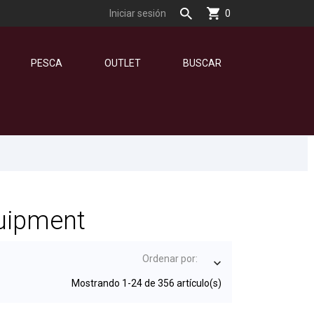
Iniciar sesión
0
PESCA
OUTLET
BUSCAR
quipment
Ordenar por:

Mostrando 1-24 de 356 artículo(s)